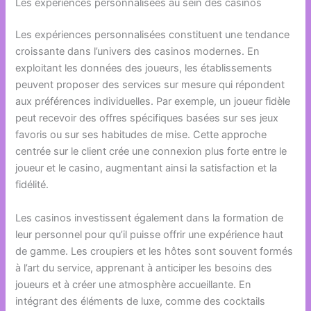
Les expériences personnalisées au sein des casinos
Les expériences personnalisées constituent une tendance
croissante dans l’univers des casinos modernes. En
exploitant les données des joueurs, les établissements
peuvent proposer des services sur mesure qui répondent
aux préférences individuelles. Par exemple, un joueur fidèle
peut recevoir des offres spécifiques basées sur ses jeux
favoris ou sur ses habitudes de mise. Cette approche
centrée sur le client crée une connexion plus forte entre le
joueur et le casino, augmentant ainsi la satisfaction et la
fidélité.
Les casinos investissent également dans la formation de
leur personnel pour qu’il puisse offrir une expérience haut
de gamme. Les croupiers et les hôtes sont souvent formés
à l’art du service, apprenant à anticiper les besoins des
joueurs et à créer une atmosphère accueillante. En
intégrant des éléments de luxe, comme des cocktails