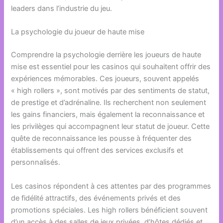
leaders dans l’industrie du jeu.
La psychologie du joueur de haute mise
Comprendre la psychologie derrière les joueurs de haute
mise est essentiel pour les casinos qui souhaitent offrir des
expériences mémorables. Ces joueurs, souvent appelés
« high rollers », sont motivés par des sentiments de statut,
de prestige et d’adrénaline. Ils recherchent non seulement
les gains financiers, mais également la reconnaissance et
les privilèges qui accompagnent leur statut de joueur. Cette
quête de reconnaissance les pousse à fréquenter des
établissements qui offrent des services exclusifs et
personnalisés.
Les casinos répondent à ces attentes par des programmes
de fidélité attractifs, des événements privés et des
promotions spéciales. Les high rollers bénéficient souvent
d’un accès à des salles de jeux privées, d’hôtes dédiés et