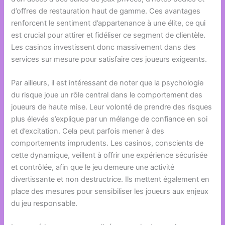
d’offres de restauration haut de gamme. Ces avantages
renforcent le sentiment d’appartenance à une élite, ce qui
est crucial pour attirer et fidéliser ce segment de clientèle.
Les casinos investissent donc massivement dans des
services sur mesure pour satisfaire ces joueurs exigeants.
Par ailleurs, il est intéressant de noter que la psychologie
du risque joue un rôle central dans le comportement des
joueurs de haute mise. Leur volonté de prendre des risques
plus élevés s’explique par un mélange de confiance en soi
et d’excitation. Cela peut parfois mener à des
comportements imprudents. Les casinos, conscients de
cette dynamique, veillent à offrir une expérience sécurisée
et contrôlée, afin que le jeu demeure une activité
divertissante et non destructrice. Ils mettent également en
place des mesures pour sensibiliser les joueurs aux enjeux
du jeu responsable.