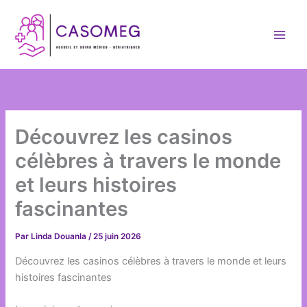
Aller
au
contenu
Découvrez les casinos
célèbres à travers le monde
et leurs histoires
fascinantes
Par
Linda Douanla
/
25 juin 2026
Découvrez les casinos célèbres à travers le monde et leurs
histoires fascinantes