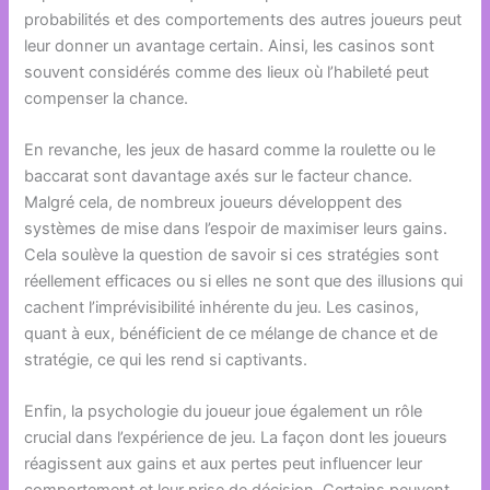
probabilités et des comportements des autres joueurs peut
leur donner un avantage certain. Ainsi, les casinos sont
souvent considérés comme des lieux où l’habileté peut
compenser la chance.
En revanche, les jeux de hasard comme la roulette ou le
baccarat sont davantage axés sur le facteur chance.
Malgré cela, de nombreux joueurs développent des
systèmes de mise dans l’espoir de maximiser leurs gains.
Cela soulève la question de savoir si ces stratégies sont
réellement efficaces ou si elles ne sont que des illusions qui
cachent l’imprévisibilité inhérente du jeu. Les casinos,
quant à eux, bénéficient de ce mélange de chance et de
stratégie, ce qui les rend si captivants.
Enfin, la psychologie du joueur joue également un rôle
crucial dans l’expérience de jeu. La façon dont les joueurs
réagissent aux gains et aux pertes peut influencer leur