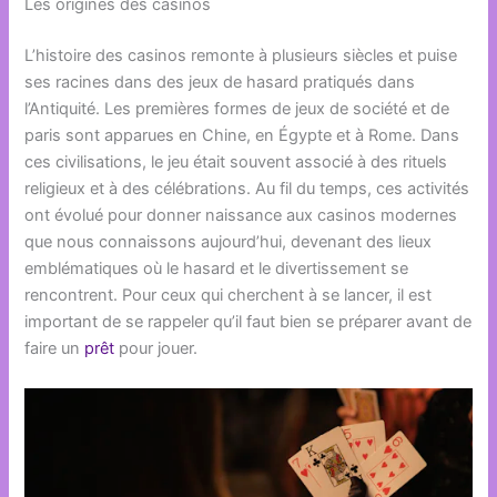
Les origines des casinos
L’histoire des casinos remonte à plusieurs siècles et puise
ses racines dans des jeux de hasard pratiqués dans
l’Antiquité. Les premières formes de jeux de société et de
paris sont apparues en Chine, en Égypte et à Rome. Dans
ces civilisations, le jeu était souvent associé à des rituels
religieux et à des célébrations. Au fil du temps, ces activités
ont évolué pour donner naissance aux casinos modernes
que nous connaissons aujourd’hui, devenant des lieux
emblématiques où le hasard et le divertissement se
rencontrent. Pour ceux qui cherchent à se lancer, il est
important de se rappeler qu’il faut bien se préparer avant de
faire un
prêt
pour jouer.