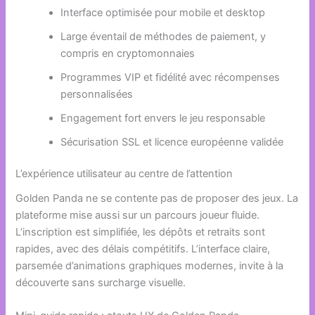
Interface optimisée pour mobile et desktop
Large éventail de méthodes de paiement, y
compris en cryptomonnaies
Programmes VIP et fidélité avec récompenses
personnalisées
Engagement fort envers le jeu responsable
Sécurisation SSL et licence européenne validée
L’expérience utilisateur au centre de l’attention
Golden Panda ne se contente pas de proposer des jeux. La
plateforme mise aussi sur un parcours joueur fluide.
L’inscription est simplifiée, les dépôts et retraits sont
rapides, avec des délais compétitifs. L’interface claire,
parsemée d’animations graphiques modernes, invite à la
découverte sans surcharge visuelle.