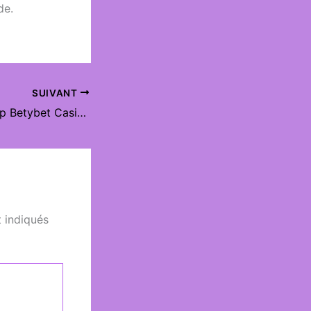
de.
SUIVANT
Een eerlijke blik op Betybet Casino’s betalingsopties
 indiqués