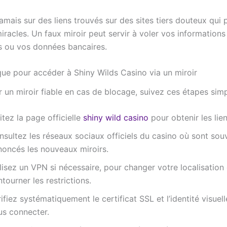
amais sur des liens trouvés sur des sites tiers douteux qui
racles. Un faux miroir peut servir à voler vos informations
s ou vos données bancaires.
que pour accéder à Shiny Wilds Casino via un miroir
 un miroir fiable en cas de blocage, suivez ces étapes simp
itez la page officielle
shiny wild casino
pour obtenir les lien
nsultez les réseaux sociaux officiels du casino où sont sou
noncés les nouveaux miroirs.
lisez un VPN si nécessaire, pour changer votre localisation 
tourner les restrictions.
ifiez systématiquement le certificat SSL et l’identité visuel
us connecter.