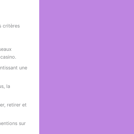
s critères
éseaux
 casino.
antissant une
s, la
r, retirer et
mentions sur