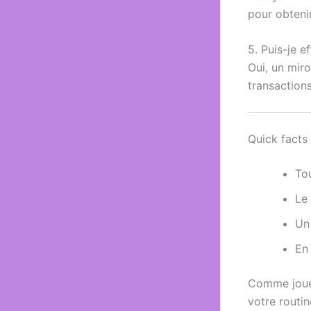
pour obteni
5. Puis-je e
Oui, un miro
transaction
Quick facts 
Tou
Le 
Un 
En 
Comme joueu
votre routin