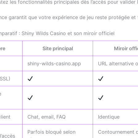
tez les fonctionnalités principales dès l’accès pour valider l
nce garantit que votre expérience de jeu reste protégée et f
aratif : Shiny Wilds Casino et son miroir officiel
ère
Site principal
Miroir offi
shiny-wilds-casino.app
URL alternative of
(SSL)
e
lient
Chat, email, FAQ
Identique
Parfois bloqué selon
Contournement 
d’accès