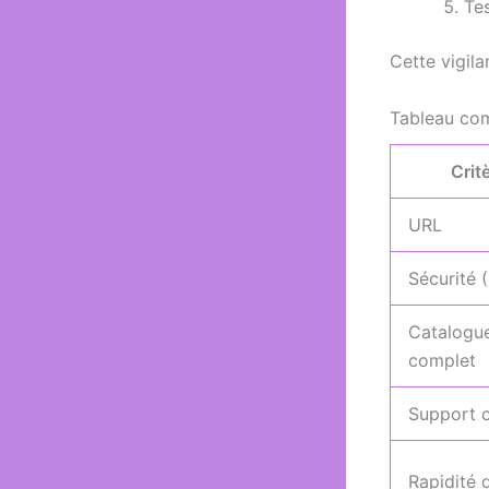
Tes
Cette vigila
Tableau comp
Crit
URL
Sécurité 
Catalogu
complet
Support c
Rapidité 