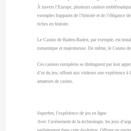
À travers l’Europe, plusieurs casinos emblématiq
exemples frappants de l’histoire et de l’élégance de
riches en histoire.
Le Casino de Baden-Baden, par exemple, est install
romantique et majestueuse. De même, le Casino de Co
Ces casinos européens se distinguent par leur appr
d’or du jeu, offrant aux visiteurs une expérience à 
amateurs de casino.
Superbet, l’expérience de jeu en ligne
Avec l’avènement de la technologie, les jeux d’arge
parfaitement dans cette évolution. Offrant un envi