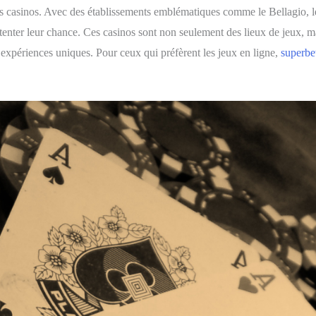
s casinos. Avec des établissements emblématiques comme le Bellagio, le C
tenter leur chance. Ces casinos sont non seulement des lieux de jeux, ma
es expériences uniques. Pour ceux qui préfèrent les jeux en ligne,
superbe