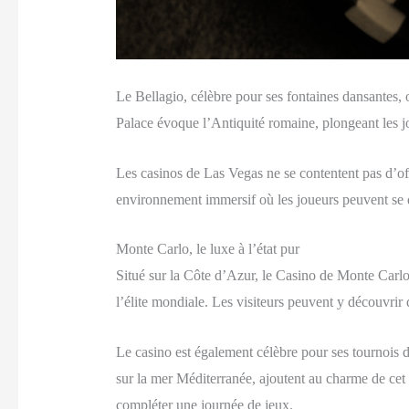
Le Bellagio, célèbre pour ses fontaines dansantes, 
Palace évoque l’Antiquité romaine, plongeant les jo
Les casinos de Las Vegas ne se contentent pas d’off
environnement immersif où les joueurs peuvent se d
Monte Carlo, le luxe à l’état pur
Situé sur la Côte d’Azur, le Casino de Monte Carlo
l’élite mondiale. Les visiteurs peuvent y découvrir
Le casino est également célèbre pour ses tournois 
sur la mer Méditerranée, ajoutent au charme de cet 
compléter une journée de jeux.