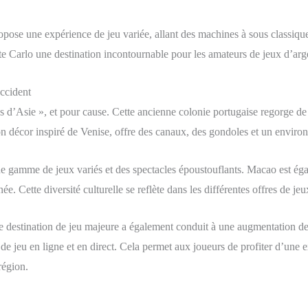
pose une expérience de jeu variée, allant des machines à sous classiqu
e Carlo une destination incontournable pour les amateurs de jeux d’arge
ccident
’Asie », et pour cause. Cette ancienne colonie portugaise regorge de c
 décor inspiré de Venise, offre des canaux, des gondoles et un enviro
ne gamme de jeux variés et des spectacles époustouflants. Macao est ég
née. Cette diversité culturelle se reflète dans les différentes offres de je
destination de jeu majeure a également conduit à une augmentation de l
e jeu en ligne et en direct. Cela permet aux joueurs de profiter d’une 
région.