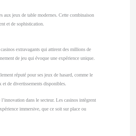
es aux jeux de table modernes. Cette combinaison
nt et de sophistication.
asinos extravagants qui attirent des millions de
nnement de jeu qui évoque une expérience unique.
alement réputé pour ses jeux de hasard, comme le
ux et de divertissements disponibles.
’innovation dans le secteur. Les casinos intègrent
expérience immersive, que ce soit sur place ou