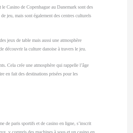
 et le Casino de Copenhague au Danemark sont des
 de jeu, mais sont également des centres culturels
des jeux de table mais aussi une atmosphère
 découvrir la culture danoise à travers le jeu.
ts. Cela crée une atmosphère qui rappelle l’âge
re en fait des destinations prisées pour les
de paris sportifs et de casino en ligne, s’inscrit
jeux, y compris des machines à sous et un casino en