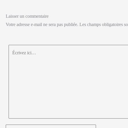
Laisser un commentaire
Votre adresse e-mail ne sera pas publiée.
Les champs obligatoires s
Écrivez
ici…