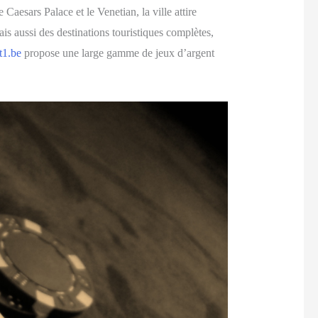
aesars Palace et le Venetian, la ville attire
is aussi des destinations touristiques complètes,
t1.be
propose une large gamme de jeux d’argent