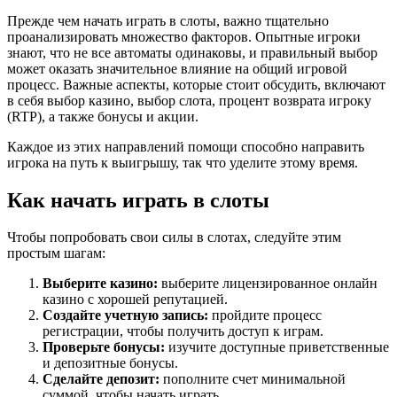
Прежде чем начать играть в слоты, важно тщательно
проанализировать множество факторов. Опытные игроки
знают, что не все автоматы одинаковы, и правильный выбор
может оказать значительное влияние на общий игровой
процесс. Важные аспекты, которые стоит обсудить, включают
в себя выбор казино, выбор слота, процент возврата игроку
(RTP), а также бонусы и акции.
Каждое из этих направлений помощи способно направить
игрока на путь к выигрышу, так что уделите этому время.
Как начать играть в слоты
Чтобы попробовать свои силы в слотах, следуйте этим
простым шагам:
Выберите казино:
выберите лицензированное онлайн
казино с хорошей репутацией.
Создайте учетную запись:
пройдите процесс
регистрации, чтобы получить доступ к играм.
Проверьте бонусы:
изучите доступные приветственные
и депозитные бонусы.
Сделайте депозит:
пополните счет минимальной
суммой, чтобы начать играть.