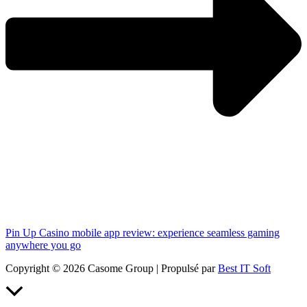
Pin Up Casino mobile app review: experience seamless gaming
anywhere you go
Copyright © 2026 Casome Group | Propulsé par
Best IT Soft
Retour
en