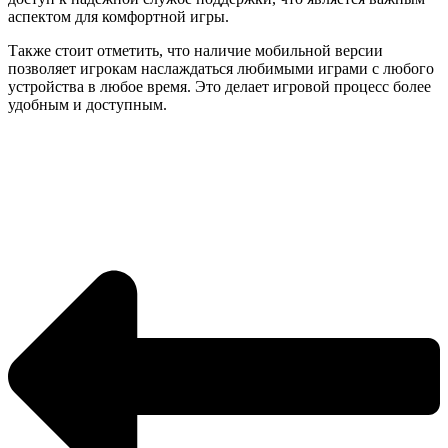
аспектом для комфортной игры.
Также стоит отметить, что наличие мобильной версии
позволяет игрокам наслаждаться любимыми играми с любого
устройства в любое время. Это делает игровой процесс более
удобным и доступным.