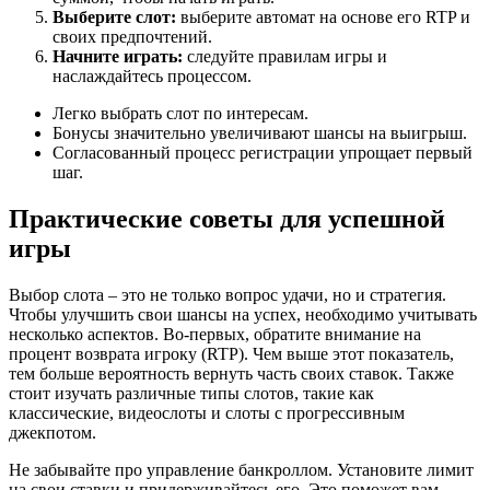
Выберите слот:
выберите автомат на основе его RTP и
своих предпочтений.
Начните играть:
следуйте правилам игры и
наслаждайтесь процессом.
Легко выбрать слот по интересам.
Бонусы значительно увеличивают шансы на выигрыш.
Согласованный процесс регистрации упрощает первый
шаг.
Практические советы для успешной
игры
Выбор слота – это не только вопрос удачи, но и стратегия.
Чтобы улучшить свои шансы на успех, необходимо учитывать
несколько аспектов. Во-первых, обратите внимание на
процент возврата игроку (RTP). Чем выше этот показатель,
тем больше вероятность вернуть часть своих ставок. Также
стоит изучать различные типы слотов, такие как
классические, видеослоты и слоты с прогрессивным
джекпотом.
Не забывайте про управление банкроллом. Установите лимит
на свои ставки и придерживайтесь его. Это поможет вам