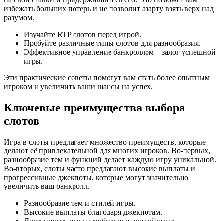
избежать больших потерь и не позволит азарту взять верх над
разумом.
Изучайте RTP слотов перед игрой.
Пробуйте различные типы слотов для разнообразия.
Эффективное управление банкроллом – залог успешной
игры.
Эти практические советы помогут вам стать более опытным
игроком и увеличить ваши шансы на успех.
Ключевые преимущества выбора
слотов
Игра в слоты предлагает множество преимуществ, которые
делают её привлекательной для многих игроков. Во-первых,
разнообразие тем и функций делает каждую игру уникальной.
Во-вторых, слоты часто предлагают высокие выплаты и
прогрессивные джекпоты, которые могут значительно
увеличить ваш банкролл.
Разнообразие тем и стилей игры.
Высокие выплаты благодаря джекпотам.
Доступность игр на мобильных устройствах.