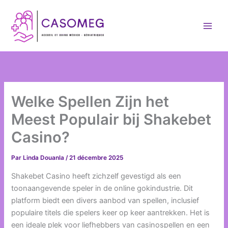
Aller
au
contenu
Welke Spellen Zijn het
Meest Populair bij Shakebet
Casino?
Par
Linda Douanla
/
21 décembre 2025
Shakebet Casino heeft zichzelf gevestigd als een
toonaangevende speler in de online gokindustrie. Dit
platform biedt een divers aanbod van spellen, inclusief
populaire titels die spelers keer op keer aantrekken. Het is
een ideale plek voor liefhebbers van casinospellen en een