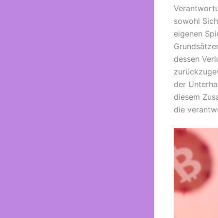
Verantwortu
sowohl Siche
eigenen Spi
Grundsätzen
dessen Verl
zurückzugew
der Unterha
diesem Zus
die verantw