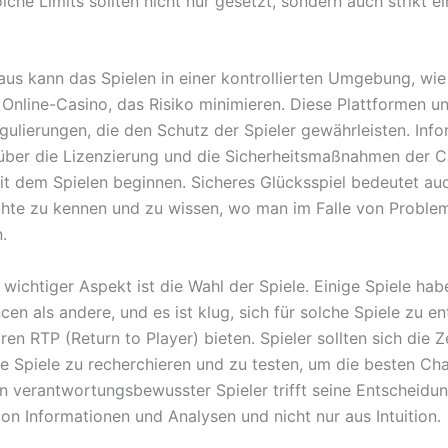
lche Limits sollten nicht nur gesetzt, sondern auch strikt e
aus kann das Spielen in einer kontrollierten Umgebung, wi
 Online-Casino, das Risiko minimieren. Diese Plattformen un
gulierungen, die den Schutz der Spieler gewährleisten. Info
über die Lizenzierung und die Sicherheitsmaßnahmen der C
it dem Spielen beginnen. Sicheres Glücksspiel bedeutet auc
hte zu kennen und zu wissen, wo man im Falle von Problem
.
 wichtiger Aspekt ist die Wahl der Spiele. Einige Spiele ha
n als andere, und es ist klug, sich für solche Spiele zu en
iren RTP (Return to Player) bieten. Spieler sollten sich die 
e Spiele zu recherchieren und zu testen, um die besten Ch
Ein verantwortungsbewusster Spieler trifft seine Entscheidu
on Informationen und Analysen und nicht nur aus Intuition.