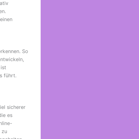
ativ
en.
 einen
erkennen. So
ntwickeln,
ist
s führt.
el sicherer
die es
nline-
k zu