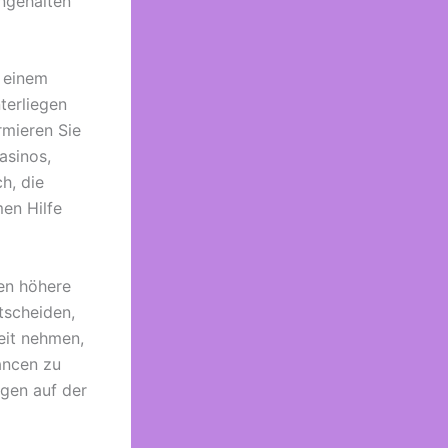
ingehalten
e einem
terliegen
rmieren Sie
asinos,
h, die
en Hilfe
ben höhere
tscheiden,
Zeit nehmen,
ancen zu
ngen auf der