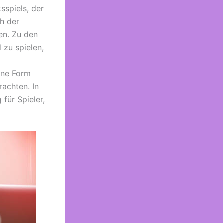
sspiels, der
ch der
en. Zu den
 zu spielen,
eine Form
rachten. In
für Spieler,