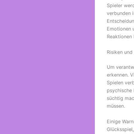
Spieler wer
verbunden i
Entscheidun
Emotionen un
Reaktionen 
Risiken und
Um verantwor
erkennen. V
Spielen ver
psychische 
süchtig mac
müssen.
Einige Warn
Glücksspiel