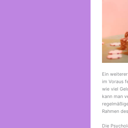
Ein weiterer
im Voraus f
wie viel Gel
kann man ve
regelmäßige
Rahmen des 
Die Psycholo