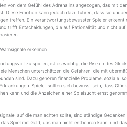
den von dem Gefühl des Adrenalins angezogen, das mit d
st. Diese Emotion kann jedoch dazu führen, dass sie unübe
gen treffen. Ein verantwortungsbewusster Spieler erkennt 
d trifft Entscheidungen, die auf Rationalität und nicht auf
basieren.
 Warnsignale erkennen
tungsvoll zu spielen, ist es wichtig, die Risiken des Glück
iele Menschen unterschätzen die Gefahren, die mit überm
bunden sind. Dazu gehören finanzielle Probleme, soziale Iso
Erkrankungen. Spieler sollten sich bewusst sein, dass Glück
hen kann und die Anzeichen einer Spielsucht ernst geno
signale, auf die man achten sollte, sind ständige Gedanken
, das Spiel mit Geld, das man nicht entbehren kann, und da