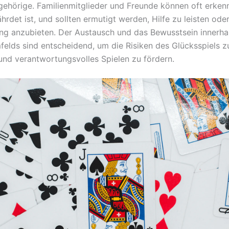
gehörige. Familienmitglieder und Freunde können oft erken
rdet ist, und sollten ermutigt werden, Hilfe zu leisten ode
ng anzubieten. Der Austausch und das Bewusstsein innerha
felds sind entscheidend, um die Risiken des Glücksspiels z
und verantwortungsvolles Spielen zu fördern.