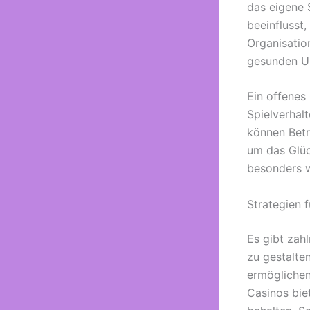
das eigene 
beeinflusst,
Organisatio
gesunden Um
Ein offenes
Spielverhal
können Betr
um das Glüc
besonders wi
Strategien f
Es gibt zahl
zu gestalte
ermöglichen
Casinos biet