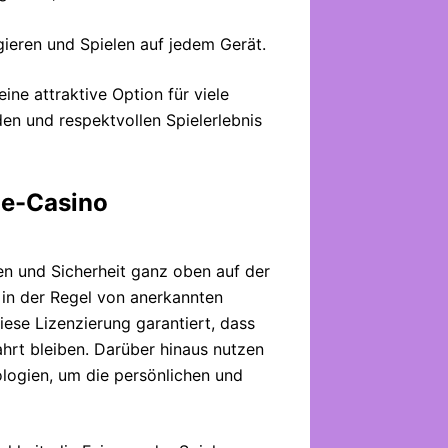
gieren und Spielen auf jedem Gerät.
ine attraktive Option für viele
den und respektvollen Spielerlebnis
ne-Casino
en und Sicherheit ganz oben auf der
 in der Regel von anerkannten
Diese Lizenzierung garantiert, dass
ahrt bleiben. Darüber hinaus nutzen
ologien, um die persönlichen und