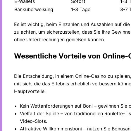
E-Wallets
Sofort
1-3 
Banküberweisung
1-3 Tage
3-7 
Es ist wichtig, beim Einzahlen und Auszahlen auf die
zu achten, um sicherzustellen, dass Sie Ihre Gewinne
ohne Unterbrechungen genießen können.
Wesentliche Vorteile von Online-
Die Entscheidung, in einem Online-Casino zu spielen,
mit sich, die das Erlebnis erheblich verbessern könne
Hauptvorteile:
Kein Wettanforderungen auf Boni – gewinnen Sie 
Vielfalt der Spiele – von traditionellen Roulette-T
Video-Slots.
Attraktive Willkommensboni – nutzen Sie Bonusan