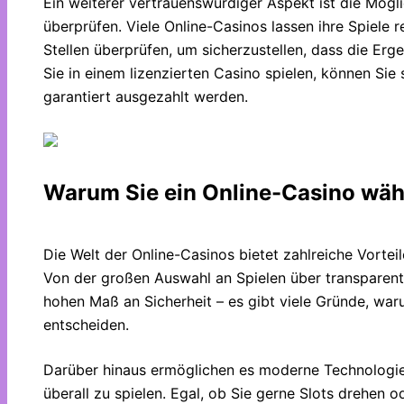
Ein weiterer vertrauenswürdiger Aspekt ist die Möglic
überprüfen. Viele Online-Casinos lassen ihre Spiele
Stellen überprüfen, um sicherzustellen, dass die Erge
Sie in einem lizenzierten Casino spielen, können Sie 
garantiert ausgezahlt werden.
Warum Sie ein Online-Casino wähl
Die Welt der Online-Casinos bietet zahlreiche Vorteil
Von der großen Auswahl an Spielen über transparent
hohen Maß an Sicherheit – es gibt viele Gründe, war
entscheiden.
Darüber hinaus ermöglichen es moderne Technologien
überall zu spielen. Egal, ob Sie gerne Slots drehen 