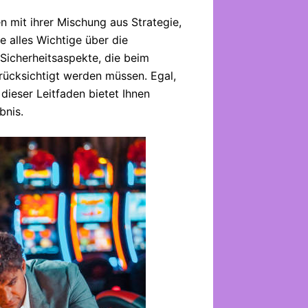
n mit ihrer Mischung aus Strategie,
e alles Wichtige über die
Sicherheitsaspekte, die beim
ücksichtigt werden müssen. Egal,
 dieser Leitfaden bietet Ihnen
bnis.