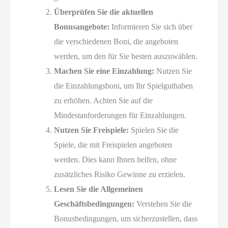
Überprüfen Sie die aktuellen
Bonusangebote:
Informieren Sie sich über
die verschiedenen Boni, die angeboten
werden, um den für Sie besten auszuwählen.
Machen Sie eine Einzahlung:
Nutzen Sie
die Einzahlungsboni, um Ihr Spielguthaben
zu erhöhen. Achten Sie auf die
Mindestanforderungen für Einzahlungen.
Nutzen Sie Freispiele:
Spielen Sie die
Spiele, die mit Freispielen angeboten
werden. Dies kann Ihnen helfen, ohne
zusätzliches Risiko Gewinne zu erzielen.
Lesen Sie die Allgemeinen
Geschäftsbedingungen:
Verstehen Sie die
Bonusbedingungen, um sicherzustellen, dass