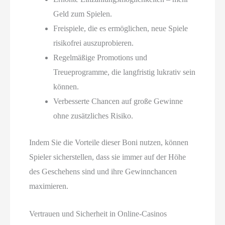
Geld zum Spielen.
Freispiele, die es ermöglichen, neue Spiele
risikofrei auszuprobieren.
Regelmäßige Promotions und
Treueprogramme, die langfristig lukrativ sein
können.
Verbesserte Chancen auf große Gewinne
ohne zusätzliches Risiko.
Indem Sie die Vorteile dieser Boni nutzen, können
Spieler sicherstellen, dass sie immer auf der Höhe
des Geschehens sind und ihre Gewinnchancen
maximieren.
Vertrauen und Sicherheit in Online-Casinos