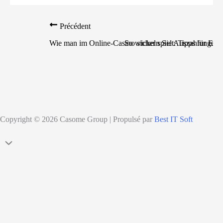
Précédent
Wie man im Online-Casino sicher spielt: Tipps für Eins
So wickeln Sie Auszahlungen be
Copyright © 2026 Casome Group | Propulsé par
Best IT Soft
Retour
en
haut