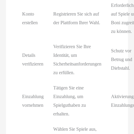
Erforderlic
Konto
Registrieren Sie sich auf
auf Spiele 
erstellen
der Plattform Ihrer Wahl.
Boni zugrei
zu können.
Verifizieren Sie Ihre
Schutz vor
Details
Identität, um
Betrug und
verifizieren
Sicherheitsanforderungen
Diebstahl.
zu erfüllen.
Tätigen Sie eine
Einzahlung
Einzahlung, um
Aktivierung
vornehmen
Spielguthaben zu
Einzahlungs
erhalten.
Wählen Sie Spiele aus,