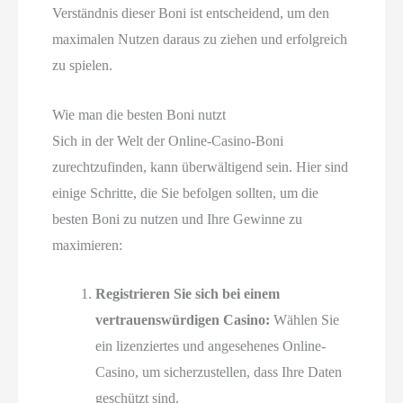
Verständnis dieser Boni ist entscheidend, um den
maximalen Nutzen daraus zu ziehen und erfolgreich
zu spielen.
Wie man die besten Boni nutzt
Sich in der Welt der Online-Casino-Boni
zurechtzufinden, kann überwältigend sein. Hier sind
einige Schritte, die Sie befolgen sollten, um die
besten Boni zu nutzen und Ihre Gewinne zu
maximieren:
Registrieren Sie sich bei einem
vertrauenswürdigen Casino:
Wählen Sie
ein lizenziertes und angesehenes Online-
Casino, um sicherzustellen, dass Ihre Daten
geschützt sind.