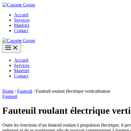
Aller
au
Accueil
contenu
Services
Matériel
Contact
Accueil
Services
Matériel
Contact
Home
/
Fauteuil
/ Fauteuil roulant électrique verticalisateur
Fauteuil
Fauteuil roulant électrique verti
Outre les fonctions d’un fauteuil roulant à propulsion électrique, il perm
redresser et de se positionner afin de pouvoir communiquer à hauteu