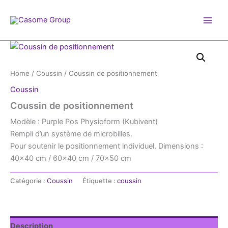
Aller
au
contenu
Home
/
Coussin
/ Coussin de positionnement
Coussin
Coussin de positionnement
Modèle : Purple Pos Physioform (Kubivent)
Rempli d’un système de microbilles.
Pour soutenir le positionnement individuel. Dimensions :
40×40 cm / 60×40 cm / 70×50 cm
Catégorie :
Coussin
Étiquette :
coussin
Description