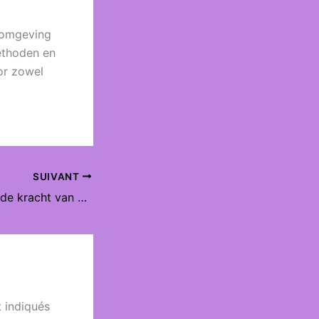
 omgeving
ethoden en
or zowel
SUIVANT
Betory Casino en de kracht van bonussen
 indiqués