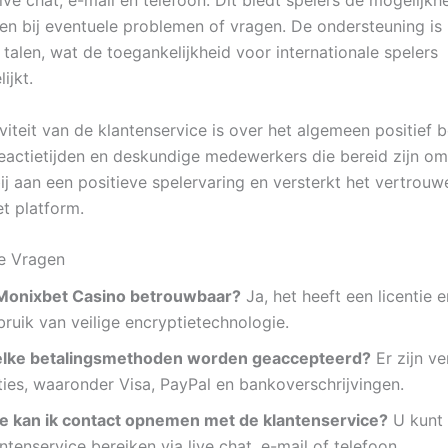
jgen bij eventuele problemen of vragen. De ondersteuning is
talen, wat de toegankelijkheid voor internationale spelers
ijkt.
viteit van de klantenservice is over het algemeen positief 
reactietijden en deskundige medewerkers die bereid zijn om
bij aan een positieve spelervaring en versterkt het vertrou
et platform.
e Vragen
 Monixbet Casino betrouwbaar?
Ja, het heeft een licentie 
ruik van veilige encryptietechnologie.
lke betalingsmethoden worden geaccepteerd?
Er zijn ve
ties, waaronder Visa, PayPal en bankoverschrijvingen.
e kan ik contact opnemen met de klantenservice?
U kunt
ntenservice bereiken via live chat, e-mail of telefoon.