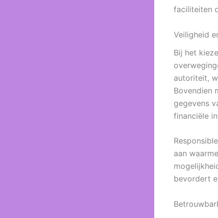
faciliteiten
Veiligheid 
Bij het kiez
overweginge
autoriteit, 
Bovendien m
gegevens va
financiële in
Responsible
aan waarmee
mogelijkheid
bevordert e
Betrouwbar