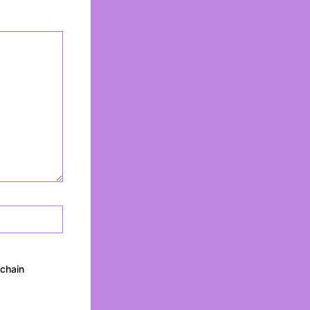
ochain