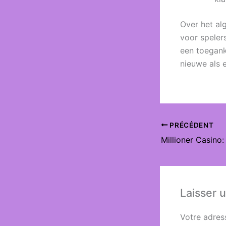
Over het al
voor speler
een toegank
nieuwe als 
PRÉCÉDENT
Laisser 
Votre adres