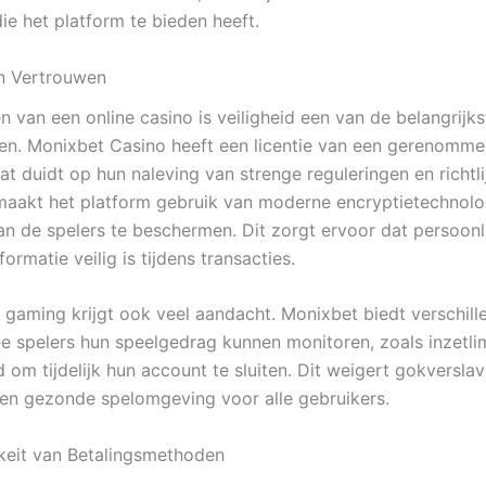
 die het platform te bieden heeft.
en Vertrouwen
en van een online casino is veiligheid een van de belangrijks
n. Monixbet Casino heeft een licentie van een gerenomm
wat duidt op hun naleving van strenge reguleringen en richtli
aakt het platform gebruik van moderne encryptietechnol
n de spelers te beschermen. Dit zorgt ervoor dat persoonl
formatie veilig is tijdens transacties.
 gaming krijgt ook veel aandacht. Monixbet biedt verschill
 spelers hun speelgedrag kunnen monitoren, zoals inzetli
 om tijdelijk hun account te sluiten. Dit weigert gokversla
en gezonde spelomgeving voor alle gebruikers.
keit van Betalingsmethoden