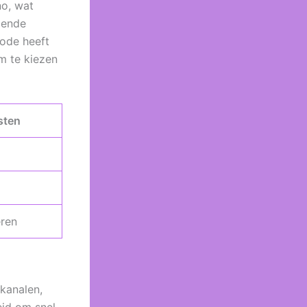
no, wat
llende
hode heeft
om te kiezen
sten
ëren
 kanalen,
eid om snel