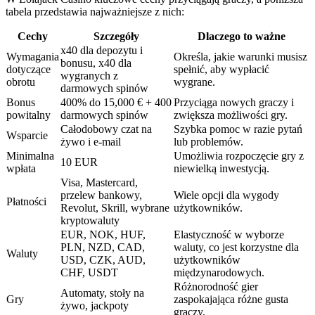
tabela przedstawia najważniejsze z nich:
Cechy
Szczegóły
Dlaczego to ważne
x40 dla depozytu i
Wymagania
Określa, jakie warunki musisz
bonusu, x40 dla
dotyczące
spełnić, aby wypłacić
wygranych z
obrotu
wygrane.
darmowych spinów
Bonus
400% do 15,000 € + 400
Przyciąga nowych graczy i
powitalny
darmowych spinów
zwiększa możliwości gry.
Całodobowy czat na
Szybka pomoc w razie pytań
Wsparcie
żywo i e-mail
lub problemów.
Minimalna
Umożliwia rozpoczęcie gry z
10 EUR
wpłata
niewielką inwestycją.
Visa, Mastercard,
przelew bankowy,
Wiele opcji dla wygody
Płatności
Revolut, Skrill, wybrane
użytkowników.
kryptowaluty
EUR, NOK, HUF,
Elastyczność w wyborze
PLN, NZD, CAD,
waluty, co jest korzystne dla
Waluty
USD, CZK, AUD,
użytkowników
CHF, USDT
międzynarodowych.
Różnorodność gier
Automaty, stoły na
Gry
zaspokajająca różne gusta
żywo, jackpoty
graczy.