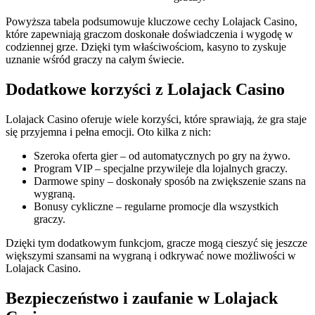
Powyższa tabela podsumowuje kluczowe cechy Lolajack Casino,
które zapewniają graczom doskonałe doświadczenia i wygodę w
codziennej grze. Dzięki tym właściwościom, kasyno to zyskuje
uznanie wśród graczy na całym świecie.
Dodatkowe korzyści z Lolajack Casino
Lolajack Casino oferuje wiele korzyści, które sprawiają, że gra staje
się przyjemna i pełna emocji. Oto kilka z nich:
Szeroka oferta gier – od automatycznych po gry na żywo.
Program VIP – specjalne przywileje dla lojalnych graczy.
Darmowe spiny – doskonały sposób na zwiększenie szans na
wygraną.
Bonusy cykliczne – regularne promocje dla wszystkich
graczy.
Dzięki tym dodatkowym funkcjom, gracze mogą cieszyć się jeszcze
większymi szansami na wygraną i odkrywać nowe możliwości w
Lolajack Casino.
Bezpieczeństwo i zaufanie w Lolajack