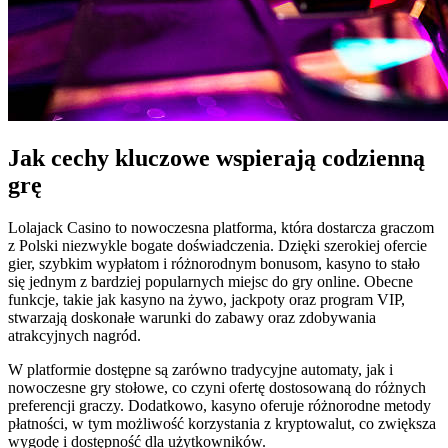
Jak cechy kluczowe wspierają codzienną
grę
Lolajack Casino to nowoczesna platforma, która dostarcza graczom
z Polski niezwykle bogate doświadczenia. Dzięki szerokiej ofercie
gier, szybkim wypłatom i różnorodnym bonusom, kasyno to stało
się jednym z bardziej popularnych miejsc do gry online. Obecne
funkcje, takie jak kasyno na żywo, jackpoty oraz program VIP,
stwarzają doskonałe warunki do zabawy oraz zdobywania
atrakcyjnych nagród.
W platformie dostępne są zarówno tradycyjne automaty, jak i
nowoczesne gry stołowe, co czyni ofertę dostosowaną do różnych
preferencji graczy. Dodatkowo, kasyno oferuje różnorodne metody
płatności, w tym możliwość korzystania z kryptowalut, co zwiększa
wygodę i dostępność dla użytkowników.