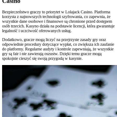
Casino
Bezpieczeństwo graczy to priorytet w Lolajack Casino. Platforma
korzysta z najnowszych technologii szyfrowania, co zapewnia, że
wszystkie dane osobowe i finansowe są chronione przed dostępem
osób trzecich. Kasyno działa na podstawie licencji, która gwarantuje
legalność i uczciwość oferowanych usług.
Dodatkowo, gracze mogą liczyć na przejrzyste zasady gry oraz
odpowiednie procedury dotyczące wypłat, co zwiększa ich zaufanie
do platformy. Regularne audyty i kontrole zapewniają, że wszystkie
gry są fair i nie zawierają oszustw. Dzięki temu gracze mogą
spokojnie cieszyć się swoją przygodą w kasynie.