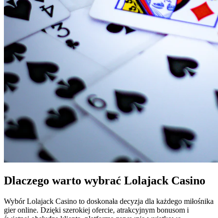
Dlaczego warto wybrać Lolajack Casino
Wybór Lolajack Casino to doskonała decyzja dla każdego miłośnika
gier online. Dzięki szerokiej ofercie, atrakcyjnym bonusom i