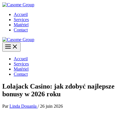
Aller
au
Accueil
contenu
Services
Matériel
Contact
Accueil
Services
Matériel
Contact
Lolajack Casino: jak zdobyć najlepsze
bonusy w 2026 roku
Par
Linda Douanla
/
26 juin 2026