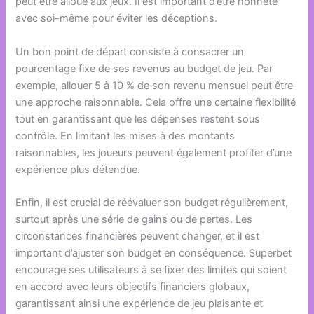
peut être alloué aux jeux. Il est important d’être honnête
avec soi-même pour éviter les déceptions.
Un bon point de départ consiste à consacrer un
pourcentage fixe de ses revenus au budget de jeu. Par
exemple, allouer 5 à 10 % de son revenu mensuel peut être
une approche raisonnable. Cela offre une certaine flexibilité
tout en garantissant que les dépenses restent sous
contrôle. En limitant les mises à des montants
raisonnables, les joueurs peuvent également profiter d’une
expérience plus détendue.
Enfin, il est crucial de réévaluer son budget régulièrement,
surtout après une série de gains ou de pertes. Les
circonstances financières peuvent changer, et il est
important d’ajuster son budget en conséquence. Superbet
encourage ses utilisateurs à se fixer des limites qui soient
en accord avec leurs objectifs financiers globaux,
garantissant ainsi une expérience de jeu plaisante et