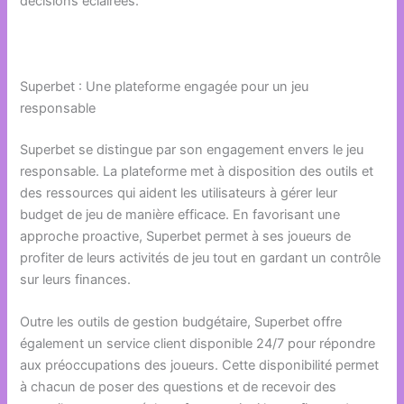
décisions éclairées.
Superbet : Une plateforme engagée pour un jeu
responsable
Superbet se distingue par son engagement envers le jeu
responsable. La plateforme met à disposition des outils et
des ressources qui aident les utilisateurs à gérer leur
budget de jeu de manière efficace. En favorisant une
approche proactive, Superbet permet à ses joueurs de
profiter de leurs activités de jeu tout en gardant un contrôle
sur leurs finances.
Outre les outils de gestion budgétaire, Superbet offre
également un service client disponible 24/7 pour répondre
aux préoccupations des joueurs. Cette disponibilité permet
à chacun de poser des questions et de recevoir des