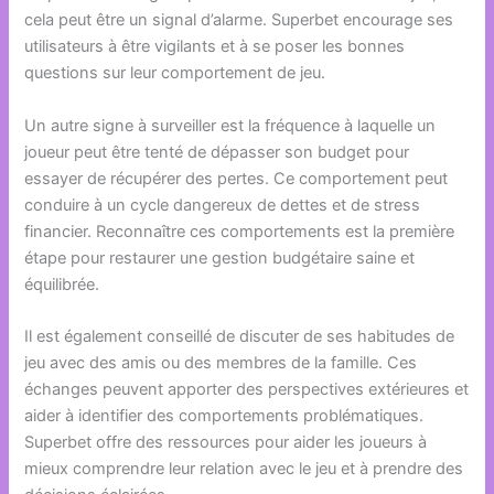
cela peut être un signal d’alarme. Superbet encourage ses
utilisateurs à être vigilants et à se poser les bonnes
questions sur leur comportement de jeu.
Un autre signe à surveiller est la fréquence à laquelle un
joueur peut être tenté de dépasser son budget pour
essayer de récupérer des pertes. Ce comportement peut
conduire à un cycle dangereux de dettes et de stress
financier. Reconnaître ces comportements est la première
étape pour restaurer une gestion budgétaire saine et
équilibrée.
Il est également conseillé de discuter de ses habitudes de
jeu avec des amis ou des membres de la famille. Ces
échanges peuvent apporter des perspectives extérieures et
aider à identifier des comportements problématiques.
Superbet offre des ressources pour aider les joueurs à
mieux comprendre leur relation avec le jeu et à prendre des