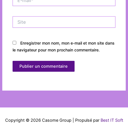
mail*
Site
Enregistrer mon nom, mon e-mail et mon site dans
le navigateur pour mon prochain commentaire.
Copyright © 2026 Casome Group | Propulsé par
Best IT Soft