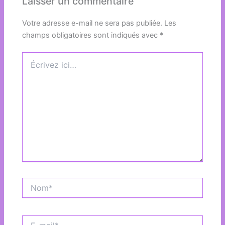
Laisser un commentaire
Votre adresse e-mail ne sera pas publiée.
Les
champs obligatoires sont indiqués avec
*
Écrivez
ici…
Nom*
E-