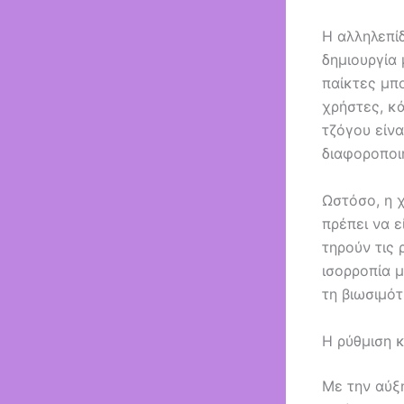
Η αλληλεπί
δημιουργία 
παίκτες μπο
χρήστες, κά
τζόγου είνα
διαφοροποι
Ωστόσο, η χ
πρέπει να 
τηρούν τις 
ισορροπία μ
τη βιωσιμότ
Η ρύθμιση 
Με την αύξ