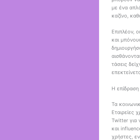
με ένα απλό
καζίνο, καθ
Επιπλέον, 
και μπόνου
δημιουργήσο
αισθάνονται
τάσεις δεί
επεκτείνετα
Η επίδραση
Τα κοινωνι
Εταιρείες 
Twitter γι
και influen
χρήστες, ε