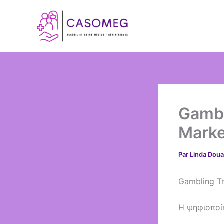
Aller
au
contenu
Gambl
Marke
Par
Linda Dou
Gambling Tr
Η ψηφιοποί