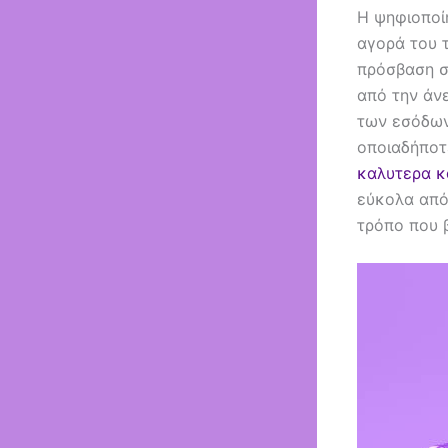
Η ψηφιοποίη
αγορά του τ
πρόσβαση σ
από την άνε
των εσόδων
οποιαδήποτ
καλυτερα κ
εύκολα από
τρόπο που 