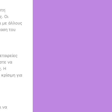
στη
ς. Οι
ι με άλλους
ταση του
εταιρείες
στε να
ς. Η
κρίσιμη για
ι να