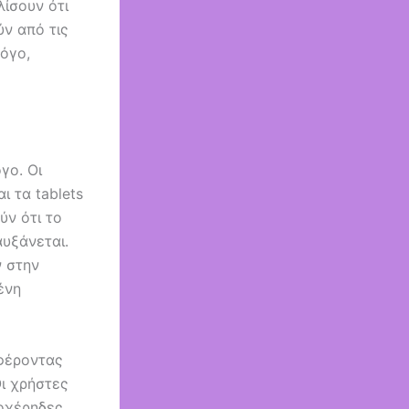
λίσουν ότι
ύν από τις
όγο,
γο. Οι
ι τα tablets
ύν ότι το
υξάνεται.
ν στην
ένη
φέροντας
Οι χρήστες
λοχέρηδες