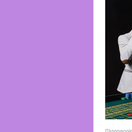
Πληροφορίε