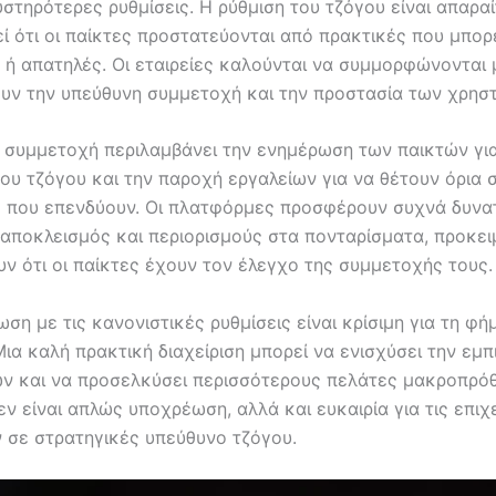
στηρότερες ρυθμίσεις. Η ρύθμιση του τζόγου είναι απαραί
ί ότι οι παίκτες προστατεύονται από πρακτικές που μπορε
ς ή απατηλές. Οι εταιρείες καλούνται να συμμορφώνονται
υν την υπεύθυνη συμμετοχή και την προστασία των χρησ
 συμμετοχή περιλαμβάνει την ενημέρωση των παικτών γι
ου τζόγου και την παροχή εργαλείων για να θέτουν όρια 
ό που επενδύουν. Οι πλατφόρμες προσφέρουν συχνά δυνα
αποκλεισμός και περιορισμούς στα πονταρίσματα, προκει
ν ότι οι παίκτες έχουν τον έλεγχο της συμμετοχής τους.
η με τις κανονιστικές ρυθμίσεις είναι κρίσιμη για τη φή
Μια καλή πρακτική διαχείριση μπορεί να ενισχύσει την εμ
ν και να προσελκύσει περισσότερους πελάτες μακροπρόθ
εν είναι απλώς υποχρέωση, αλλά και ευκαιρία για τις επιχ
 σε στρατηγικές υπεύθυνο τζόγου.