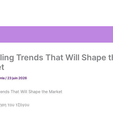
ing Trends That Will Shape t
t
anla
/
23 juin 2026
ends That Will Shape the Market
ηση του τζόγου