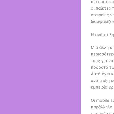
πιο επιτακ
οι παίκτες 
εταιρείες 
διασφαλίζον
Η ανάπτυξη
Μία άλλη ση
περισσότερο
τους για να
ποσοστό τω
Αυτό έχει κ
ανάπτυξη ε
εμπειρία χρ
Οι mobile 
παράλληλα 
μπορούν να