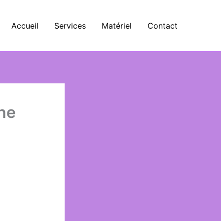
Accueil
Services
Matériel
Contact
he