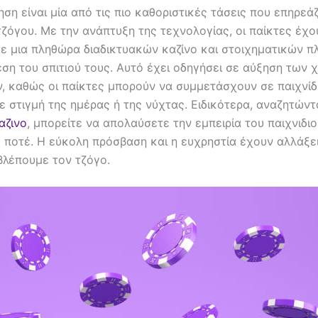
ση είναι μία από τις πιο καθοριστικές τάσεις που επηρεάζ
ζόγου. Με την ανάπτυξη της τεχνολογίας, οι παίκτες έχο
ε μια πληθώρα διαδικτυακών καζίνο και στοιχηματικών 
ση του σπιτιού τους. Αυτό έχει οδηγήσει σε αύξηση των 
, καθώς οι παίκτες μπορούν να συμμετάσχουν σε παιχνίδ
ε στιγμή της ημέρας ή της νύχτας. Ειδικότερα, αναζητών
αζινο
, μπορείτε να απολαύσετε την εμπειρία του παιχνιδιο
 ποτέ. Η εύκολη πρόσβαση και η ευχρηστία έχουν αλλάξει
βλέπουμε τον τζόγο.