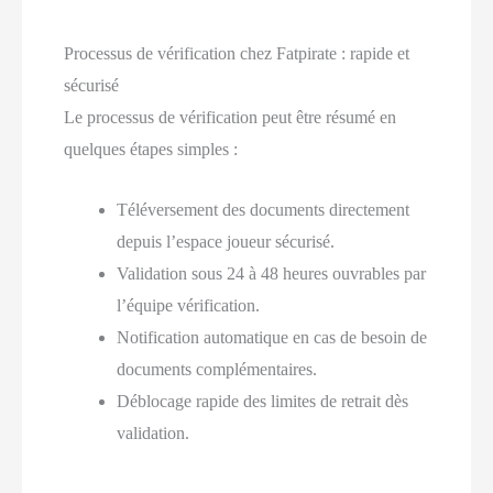
Processus de vérification chez Fatpirate : rapide et
sécurisé
Le processus de vérification peut être résumé en
quelques étapes simples :
Téléversement des documents directement
depuis l’espace joueur sécurisé.
Validation sous 24 à 48 heures ouvrables par
l’équipe vérification.
Notification automatique en cas de besoin de
documents complémentaires.
Déblocage rapide des limites de retrait dès
validation.