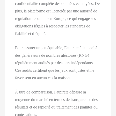
confidentialité complète des données échangées. De
plus, la plateforme est licenciée par une autorité de
régulation reconnue en Europe, ce qui engage ses
obligations légales à respecter les standards de
fiabilité et d’équité.
Pour assurer un jeu équitable, Fatpirate fait appel à
des générateurs de nombres aléatoires (RNG)
régulièrement audités par des tiers indépendants.
Ces audits certifient que les jeux sont justes et ne
favorisent en aucun cas la maison.
À titre de comparaison, Fatpirate dépasse la
moyenne du marché en termes de transparence des
résultats et de rapidité du traitement des plaintes ou
contestations.