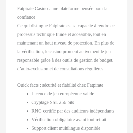
Fatpirate Casino : une plateforme pensée pour la
confiance
Ce qui distingue Fatpirate est sa capacité à rendre ce
processus technique fluide et accessible, tout en
maintenant un haut niveau de protection. En plus de
la vérification, le casino promeut activement le jeu
responsable grâce à des outils de gestion de budget,
d’auto-exclusion et de consultations régulières.
Quick facts : sécurité et fiabilité chez Fatpirate
Licence de jeu européenne valide
Cryptage SSL 256 bits
RNG certifié par des auditeurs indépendants
Vérification obligatoire avant tout retrait
Support client multilingue disponible