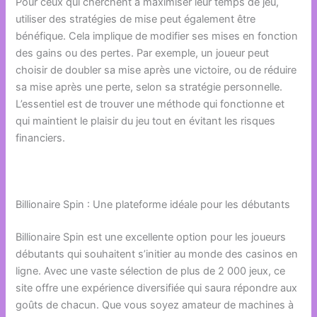
Pour ceux qui cherchent à maximiser leur temps de jeu,
utiliser des stratégies de mise peut également être
bénéfique. Cela implique de modifier ses mises en fonction
des gains ou des pertes. Par exemple, un joueur peut
choisir de doubler sa mise après une victoire, ou de réduire
sa mise après une perte, selon sa stratégie personnelle.
L’essentiel est de trouver une méthode qui fonctionne et
qui maintient le plaisir du jeu tout en évitant les risques
financiers.
Billionaire Spin : Une plateforme idéale pour les débutants
Billionaire Spin est une excellente option pour les joueurs
débutants qui souhaitent s’initier au monde des casinos en
ligne. Avec une vaste sélection de plus de 2 000 jeux, ce
site offre une expérience diversifiée qui saura répondre aux
goûts de chacun. Que vous soyez amateur de machines à