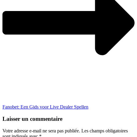
Fanobet: Een Gids voor Live Dealer Spellen
Laisser un commentaire
Votre adresse e-mail ne sera pas publiée.
Les champs obligatoires
sont indiqués avec
*