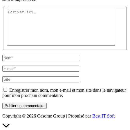
Écrivez
ici…
Nom*
E-
mail*
Site
Enregistrer mon nom, mon e-mail et mon site dans le navigateur
pour mon prochain commentaire.
Copyright © 2026 Casome Group | Propulsé par
Best IT Soft
Retour