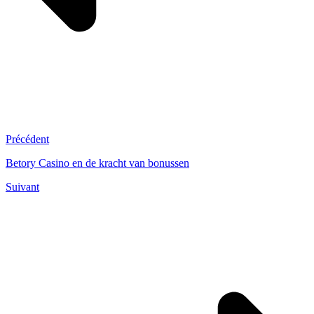
Précédent
Betory Casino en de kracht van bonussen
Suivant