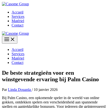
Aller
au
Accueil
contenu
Services
Matériel
Contact
Accueil
Services
Matériel
Contact
De beste strategieën voor een
winstgevende ervaring bij Palm Casino
Par
Linda Douanla
/
10 janvier 2026
Bij Palm Casino, een opkomende speler in de wereld van online
gokken, ontdekken spelers een verscheidenheid aan spannende
spellen en aantrekkelijke bonussen. Voor iedereen die geïnteresseerd