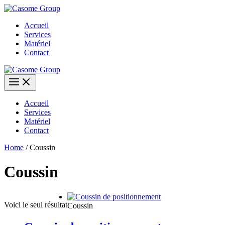
Aller
au
Accueil
contenu
Services
Matériel
Contact
Accueil
Services
Matériel
Contact
Home
/ Coussin
Coussin
Voici le seul résultat
Coussin