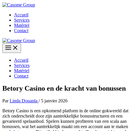
Aller
au
Accueil
contenu
Services
Matériel
Contact
Accueil
Services
Matériel
Contact
Betory Casino en de kracht van bonussen
Par
Linda Douanla
/
5 janvier 2026
Betory Casino is een opkomend platform in de online gokwereld dat
zich onderscheidt door zijn aantrekkelijke bonusstructuren en een
gevarieerd spelaanbod. Spelers kunnen profiteren van een scala aan
bonussen, wat het aantrekkelijk maakt om een account aan te maken