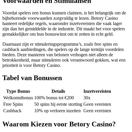
Voorwaarden en Stimulansen
Voordat spelers een bonus kunnen claimen, is het belangrijk om de
bijbehorende voorwaarden zorgvuldig te lezen. Betory Casino
hanteert redelijke regels, waaronder inzetvereisten die vaak lager
zijn dan het gemiddelde in de industrie. Dit maakt het voor spelers
gemakkelijker om hun bonuswinst om te zetten in echt geld.
Daarnaast zijn er stimuleringsprogramma’s, zoals free spins en
cashback aanbiedingen, die spelers op de lange termijn voordelen
bieden. Deze manieren van belonen verhogen niet alleen de
betrokkenheid, maar stimuleren ook verantwoord gokken, wat een
prioriteit is voor Betory Casino.
Tabel van Bonussen
Type Bonus
Details
Inzetvereisten
Welkomstbonus
100% bonus tot €200
30x
Free Spins
50 spins bij eerste storting
Geen vereisten
Cashback
10% op verloren inzetten
Geen vereisten
Waarom Kiezen voor Betory Casino?