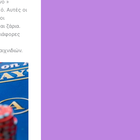
νο »
κό. Αυτές οι
οι
ι ζάρια.
διάφορες
ιχνιδιών.