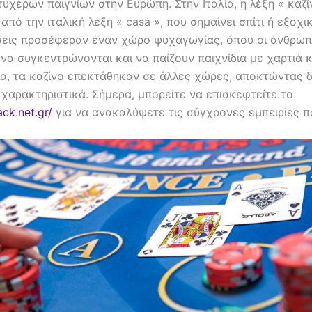
τυχερών παιγνίων στην Ευρώπη. Στην Ιταλία, η λέξη « καζί
από την ιταλική λέξη « casa », που σημαίνει σπίτι ή εξοχι
εις προσέφεραν έναν χώρο ψυχαγωγίας, όπου οι άνθρωπ
α συγκεντρώνονται και να παίζουν παιχνίδια με χαρτιά κα
ια, τα καζίνο επεκτάθηκαν σε άλλες χώρες, αποκτώντας 
χαρακτηριστικά. Σήμερα, μπορείτε να επισκεφτείτε το
ack.net.gr/
για να ανακαλύψετε τις σύγχρονες εμπειρίες πα