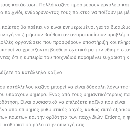
 τους κατάσταση. Πολλά καζίνο προσφέρουν εργαλεία και
ο παιχνίδι, ενθαρρύνοντας τους παίκτες να παίζουν με μέ
ι παίκτες θα πρέπει να είναι ενημερωμένοι για τα δικαιώμ
πιλογή να ζητήσουν βοήθεια αν αντιμετωπίσουν προβλήμα
ολλές οργανώσεις που προσφέρουν υποστήριξη και πληρο
πορεί να χρειάζονται βοήθεια σχετικά με τον εθισμό στο
τας ότι η εμπειρία του παιχνιδιού παραμένει ευχάριστη 
λέξετε το κατάλληλο καζίνο
του κατάλληλου καζίνο μπορεί να είναι δύσκολη λόγω τη
ου υπάρχουν σήμερα. Ένας από τους σημαντικότερους π
ιοδότηση. Είναι ουσιαστικό να επιλέξετε καζίνο που είναι
ένα από επίσημες ρυθμιστικές αρχές, καθώς αυτό εξασφαλ
ων παικτών και την ορθότητα των παιχνιδιών. Επίσης, η 
ει καθοριστικό ρόλο στην επιλογή σας.