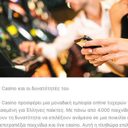
 Casino και οι δυνατότητές του
 Casino προσφέρει μια μοναδική εμπειρία online τυχερών 
ιασμένη για Έλληνες παίκτες. Με πάνω από 4.000 παιχνίδι
ουν τη δυνατότητα να επιλέξουν ανάμεσα σε μια ποικιλία
επιτραπέζια παιχνίδια και live casino. Αυτή η πληθώρα επ