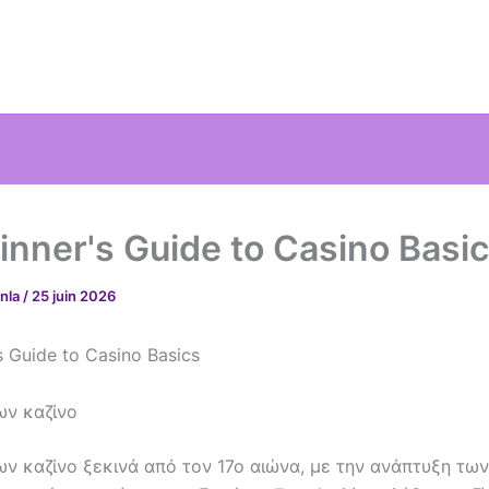
inner's Guide to Casino Basi
anla
/
25 juin 2026
s Guide to Casino Basics
ων καζίνο
των καζίνο ξεκινά από τον 17ο αιώνα, με την ανάπτυξη τ