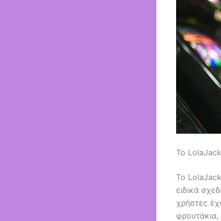
Το LolaJack
Το LolaJack
ειδικά σχεδ
χρήστες έχ
φρουτάκια, 