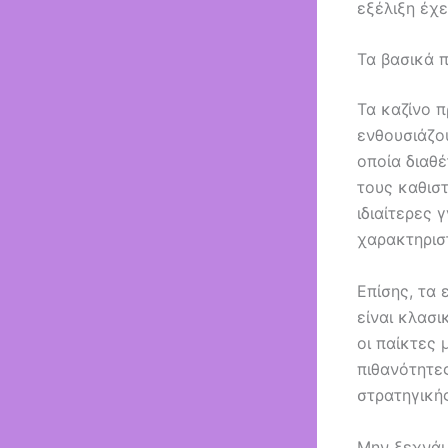
εξέλιξη έχε
Τα βασικά π
Τα καζίνο π
ενθουσιάζου
οποία διαθ
τους καθιστ
ιδιαίτερες 
χαρακτηρισ
Επίσης, τα 
είναι κλασι
οι παίκτες
πιθανότητες
στρατηγικής
Μην ξεχνάμε