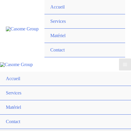
Aller
Accueil
au
contenu
Services
Matériel
Contact
Accueil
Services
Matériel
Contact