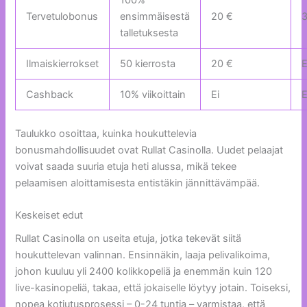
Tervetulobonus
ensimmäisestä
20 €
talletuksesta
Ilmaiskierrokset
50 kierrosta
20 €
E
Cashback
10% viikoittain
Ei
E
Taulukko osoittaa, kuinka houkuttelevia
bonusmahdollisuudet ovat Rullat Casinolla. Uudet pelaajat
voivat saada suuria etuja heti alussa, mikä tekee
pelaamisen aloittamisesta entistäkin jännittävämpää.
Keskeiset edut
Rullat Casinolla on useita etuja, jotka tekevät siitä
houkuttelevan valinnan. Ensinnäkin, laaja pelivalikoima,
johon kuuluu yli 2400 kolikkopeliä ja enemmän kuin 120
live-kasinopeliä, takaa, että jokaiselle löytyy jotain. Toiseksi,
nopea kotiutusprosessi – 0-24 tuntia – varmistaa, että