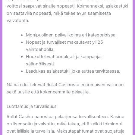
voittosi saapuvat sinulle nopeasti. Kolmanneksi, asiakastuki
on saatavilla nopeasti, mikä tekee avun saamisesta
vaivatonta.
Monipuolinen pelivalikoima eri kategorioissa.
Nopeat ja turvalliset maksutavat yli 25
vaihtoehdolla.
Houkuttelevat bonukset ja kampanjat
säännöllisesti.
Laadukas asiakastuki, joka auttaa tarvittaessa.
Nämä edut tekevät Rullat Casinosta erinomaisen valinnan
sekä uusille että kokeneemmille pelaajille.
Luottamus ja turvallisuus
Rullat Casino panostaa pelaajiensa turvallisuuteen. Kasino
on lisensoitu ja valvottu, mikä takaa, että kaikki toiminnot
ovat laillisia ja turvallisia. Maksutapahtumat ovat suojattuja,