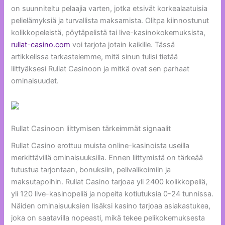
on suunniteltu pelaajia varten, jotka etsivät korkealaatuisia
pelielämyksiä ja turvallista maksamista. Olitpa kiinnostunut
kolikkopeleistä, pöytäpelistä tai live-kasinokokemuksista,
rullat-casino.com
voi tarjota jotain kaikille. Tässä
artikkelissa tarkastelemme, mitä sinun tulisi tietää
liittyäksesi Rullat Casinoon ja mitkä ovat sen parhaat
ominaisuudet.
Rullat Casinoon liittymisen tärkeimmät signaalit
Rullat Casino erottuu muista online-kasinoista useilla
merkittävillä ominaisuuksilla. Ennen liittymistä on tärkeää
tutustua tarjontaan, bonuksiin, pelivalikoimiin ja
maksutapoihin. Rullat Casino tarjoaa yli 2400 kolikkopeliä,
yli 120 live-kasinopeliä ja nopeita kotiutuksia 0-24 tunnissa.
Näiden ominaisuuksien lisäksi kasino tarjoaa asiakastukea,
joka on saatavilla nopeasti, mikä tekee pelikokemuksesta