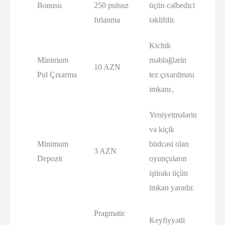
Bonusu
250 pulsuz
üçün cəlbedici
fırlanma
təklifdir.
Kichik
Minimum
məbləğlərin
10 AZN
Pul Çıxarma
tez çıxarılması
imkanı。
Yeniyetmələrin
və kiçik
Minimum
büdcəsi olan
3 AZN
Depozit
oyunçuların
iştirakı üçün
imkan yaradır.
Pragmatic
Keyfiyyətli