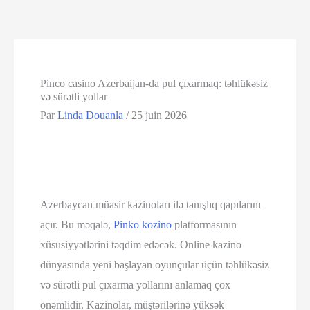
Pinco casino Azerbaijan-da pul çıxarmaq: təhlükəsiz
və sürətli yollar
Par
Linda Douanla
/
25 juin 2026
Azerbaycan müasir kazinoları ilə tanışlıq qapılarını
açır. Bu məqalə,
Pinko kozino
platformasının
xüsusiyyətlərini təqdim edəcək. Online kazino
dünyasında yeni başlayan oyunçular üçün təhlükəsiz
və sürətli pul çıxarma yollarını anlamaq çox
önəmlidir. Kazinolar, müştərilərinə yüksək