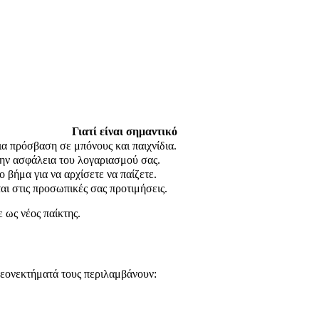
Γιατί είναι σημαντικό
ια πρόσβαση σε μπόνους και παιχνίδια.
την ασφάλεια του λογαριασμού σας.
ο βήμα για να αρχίσετε να παίζετε.
ι στις προσωπικές σας προτιμήσεις.
 ως νέος παίκτης.
λεονεκτήματά τους περιλαμβάνουν: