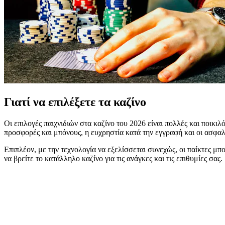
Γιατί να επιλέξετε τα καζίνο
Οι επιλογές παιχνιδιών στα καζίνο του 2026 είναι πολλές και ποικιλ
προσφορές και μπόνους, η ευχρηστία κατά την εγγραφή και οι ασφαλ
Επιπλέον, με την τεχνολογία να εξελίσσεται συνεχώς, οι παίκτες μπ
να βρείτε το κατάλληλο καζίνο για τις ανάγκες και τις επιθυμίες σας.