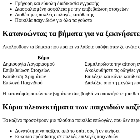
Γρήγορη και εύκολη διαδικασία εγγραφής
Διασφαλισμένη ασφάλεια με την επιβεβαίωση στοιχείων
Διαθέσιμες πολλές επιλογές κατάθεσης
Ποικιλία παιχνιδιών για όλα τα γούστα
Κατανοώντας τα βήματα για να ξεκινήσετε
Ακολουθούν τα βήματα που πρέπει να λάβετε υπόψη όταν ξεκινάτε σ
Βήμα
Δημιουργία Λογαριασμού
Συμπληρώστε την αίτηση ε
Επιβεβαίωση Στοιχείων
Ακολουθήστε τις οδηγίες γ
Κατάθεση Χρημάτων
Επιλέξτε και κάντε κατάθε
Επιλογή Παιχνιδιού
Διαλέξτε από τη μεγάλη ποι
Η κατανόηση αυτών των βημάτων σας βοηθά να αποκτήσετε μια θετική
Κύρια πλεονεκτήματα των παιχνιδιών καζί
Τα καζίνο προσφέρουν μια πλούσια ποικιλία επιλογών, που δεν περ
Δυνατότητα να παίξετε από το σπίτι σας ή εν κινήσει
Ευκολία πρόσβασης σε πολλές επιλογές παιχνιδιών