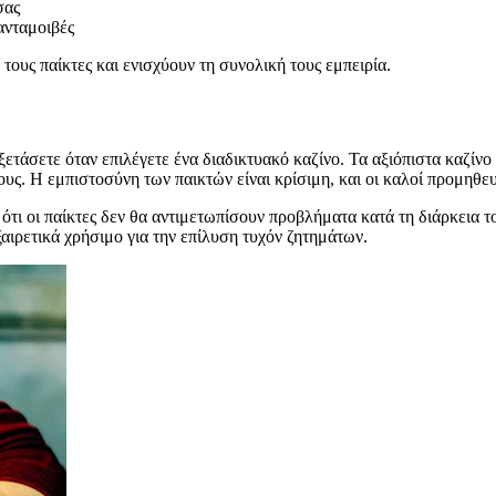
σας
ανταμοιβές
τους παίκτες και ενισχύουν τη συνολική τους εμπειρία.
ξετάσετε όταν επιλέγετε ένα διαδικτυακό καζίνο. Τα αξιόπιστα καζίν
υς. Η εμπιστοσύνη των παικτών είναι κρίσιμη, και οι καλοί προμηθευ
 ότι οι παίκτες δεν θα αντιμετωπίσουν προβλήματα κατά τη διάρκεια 
ξαιρετικά χρήσιμο για την επίλυση τυχόν ζητημάτων.