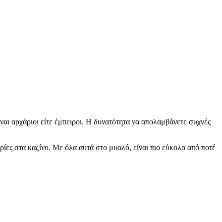
είναι αρχάριοι είτε έμπειροι. Η δυνατότητα να απολαμβάνετε συχνές
ρίες στα καζίνο. Με όλα αυτά στο μυαλό, είναι πιο εύκολο από ποτέ