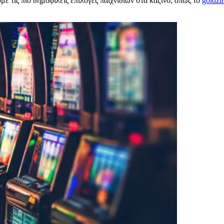
με τις πιο δημοφιλείς επιλογές παιχνιδιών στα καζίνο, όπως το
goldzi