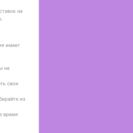
ставок на
.
ия имеет
ы на
ть свои
бирайте из
е время