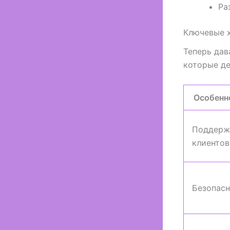
Ра
Ключевые х
Теперь дав
которые де
Особенн
Поддерж
клиентов
Безопасн