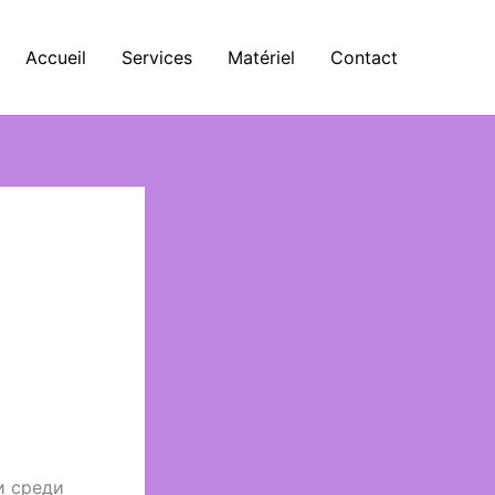
Accueil
Services
Matériel
Contact
и среди