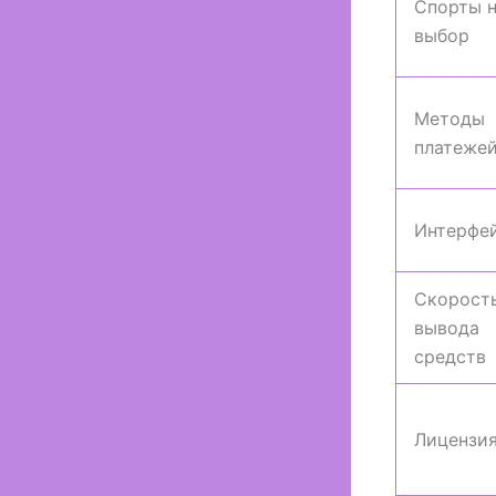
Спорты 
выбор
Методы
платеже
Интерфе
Скорост
вывода
средств
Лицензи