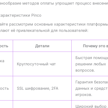
знообразие методов оплаты упрощает процесс внесени
арактеристики Pinco
айте рассмотрим основные характеристики платформы 
лают её привлекательной для пользователей:
ость
Детали
Почему это 
Быстрая помощь
ка
Круглосуточный чат
решении любых
вопросов.
Гарантия безопа
ость
SSL шифрование, 2FA
данных и средст
игроков.
Широкий выбор 