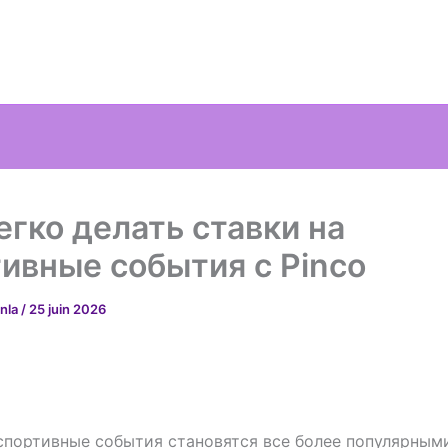
егко делать ставки на
ивные события с Pinco
anla
/
25 juin 2026
спортивные события становятся все более популярным