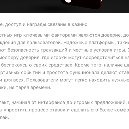
е, доступ и награды связаны в казино
ртных игр ключевыми факторами являются доверие, д
ждения для пользователей. Надежные платформы, такие
ют безопасность транзакций и честные условия игры. 
мосферу доверия, где игроки могут сосредоточиться н
е беспокоясь о своих средствах. Кроме того, наличие 
ртивных событий и простота функционала делают ста
 для всех. Пользователи могут легко находить нужны
вки, не теряя времени.
ект, начиная от интерфейса до игровых предложений, 
бы упростить процесс ставок и сделать его более комф
лей.