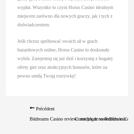
wypłat. Wszystko to czyni Horus Casino idealnym
miejscem zarówno dla nowych graczy, jak i tych z
doświadczeniem.
Jeśli chcesz spróbować swoich sił w grach
hazardowych online, Horus Casino to doskonały
wybór. Zarejestruj się już dziś i korzystaj z bogatej
oferty gier oraz atrakcyjnych bonusów, które na
pewno umilą Twoją rozrywkę!
Précédent
Bitdreams Casino review: ontdek de voordelen van snel
Como jogar no Rollchain Casino