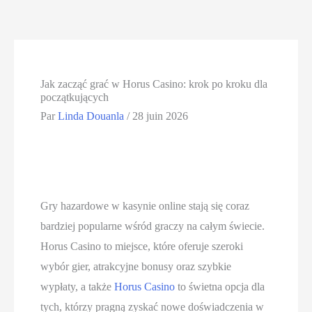
Jak zacząć grać w Horus Casino: krok po kroku dla
początkujących
Par
Linda Douanla
/
28 juin 2026
Gry hazardowe w kasynie online stają się coraz
bardziej popularne wśród graczy na całym świecie.
Horus Casino to miejsce, które oferuje szeroki
wybór gier, atrakcyjne bonusy oraz szybkie
wypłaty, a także
Horus Casino
to świetna opcja dla
tych, którzy pragną zyskać nowe doświadczenia w