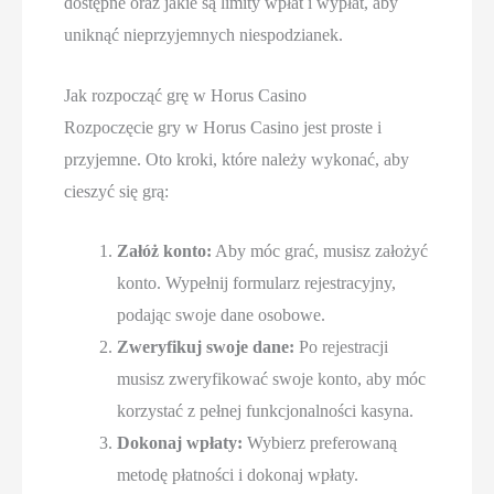
dostępne oraz jakie są limity wpłat i wypłat, aby
uniknąć nieprzyjemnych niespodzianek.
Jak rozpocząć grę w Horus Casino
Rozpoczęcie gry w Horus Casino jest proste i
przyjemne. Oto kroki, które należy wykonać, aby
cieszyć się grą:
Załóż konto:
Aby móc grać, musisz założyć
konto. Wypełnij formularz rejestracyjny,
podając swoje dane osobowe.
Zweryfikuj swoje dane:
Po rejestracji
musisz zweryfikować swoje konto, aby móc
korzystać z pełnej funkcjonalności kasyna.
Dokonaj wpłaty:
Wybierz preferowaną
metodę płatności i dokonaj wpłaty.