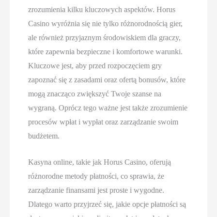
zrozumienia kilku kluczowych aspektów. Horus
Casino wyróżnia się nie tylko różnorodnością gier,
ale również przyjaznym środowiskiem dla graczy,
które zapewnia bezpieczne i komfortowe warunki.
Kluczowe jest, aby przed rozpoczęciem gry
zapoznać się z zasadami oraz ofertą bonusów, które
mogą znacząco zwiększyć Twoje szanse na
wygraną. Oprócz tego ważne jest także zrozumienie
procesów wpłat i wypłat oraz zarządzanie swoim
budżetem.
Kasyna online, takie jak Horus Casino, oferują
różnorodne metody płatności, co sprawia, że
zarządzanie finansami jest proste i wygodne.
Dlatego warto przyjrzeć się, jakie opcje płatności są