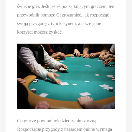
świecie gier. Jeśli jesteś początkującym graczem, ten
przewodnik pomoże Ci zrozumieć, jak rozpocząć
swoją przygodę z tym kasynem, a także jakie
korzyści możesz zyskać.
Co gracze powinni wiedzieć zanim zaczną
Rozpoczęcie przygody z hazardem online wymaga