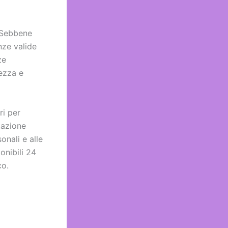
. Sebbene
nze valide
ze
ezza e
ri per
tazione
onali e alle
onibili 24
co.