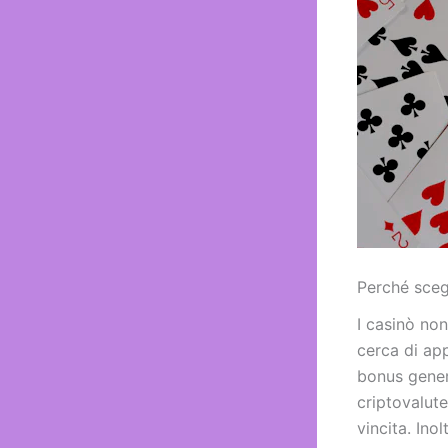
Perché sceg
I casinò non
cerca di ap
bonus gener
criptovalute
vincita. Ino