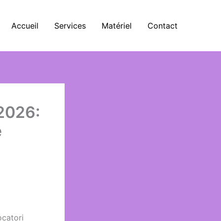
Accueil
Services
Matériel
Contact
2026:
e
ocatori