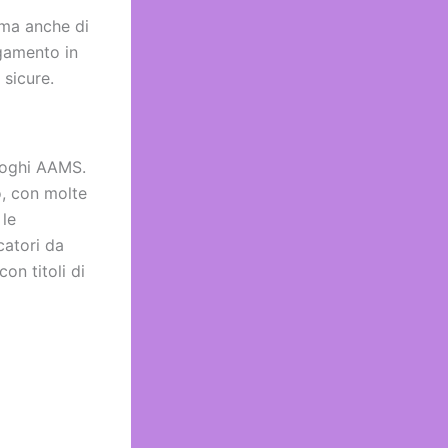
, ma anche di
agamento in
 sicure.
loghi AAMS.
o, con molte
 le
catori da
con titoli di