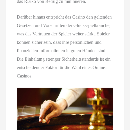
das Risiko von Betrug zu minimieren.
Darüber hinaus entspricht das Casino den geltenden
Gesetzen und Vorschriften der Glücksspielbranche,
was das Vertrauen der Spieler weiter stärkt. Spieler
können sicher sein, dass ihre persönlichen und
finanziellen Informationen in guten Händen sind.
Die Einhaltung strenger Sicherheitsstandards ist ein
entscheidender Faktor für die Wahl eines Online-
Casinos.