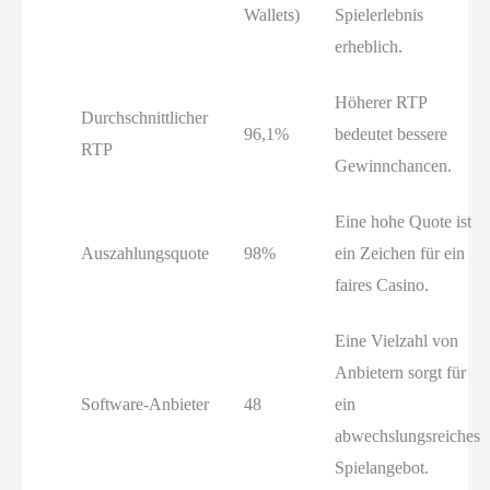
Wallets)
Spielerlebnis
erheblich.
Höherer RTP
Durchschnittlicher
96,1%
bedeutet bessere
RTP
Gewinnchancen.
Eine hohe Quote ist
Auszahlungsquote
98%
ein Zeichen für ein
faires Casino.
Eine Vielzahl von
Anbietern sorgt für
Software-Anbieter
48
ein
abwechslungsreiches
Spielangebot.