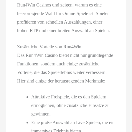
Run4Win Casinos und zeigen, warum es eine
hervorragende Wahl für Online-Spiele ist. Spieler
profitieren von schnellen Auszahlungen, einer
hohen RTP und einer breiten Auswahl an Spielen.
Zusätzliche Vorteile von Run4Win
Das Run4Win Casino bietet nicht nur grundlegende
Funktionen, sondern auch einige zusätzliche
Vorteile, die das Spielerlebnis weiter verbessern.
Hier sind einige der herausragenden Merkmale:
Attraktive Freispiele, die es den Spielern
ermöglichen, ohne zusätzliche Einsätze zu
gewinnen.
Eine große Auswahl an Live-Spielen, die ein
immersives Erlebnis bieten.