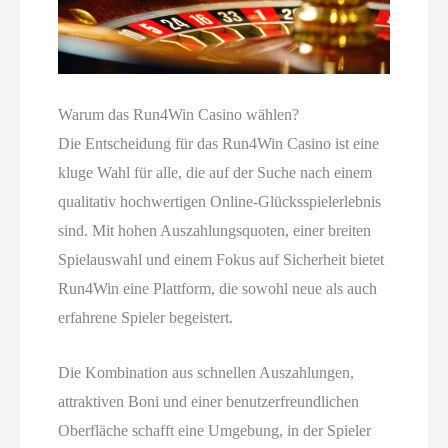
Warum das Run4Win Casino wählen?
Die Entscheidung für das Run4Win Casino ist eine
kluge Wahl für alle, die auf der Suche nach einem
qualitativ hochwertigen Online-Glücksspielerlebnis
sind. Mit hohen Auszahlungsquoten, einer breiten
Spielauswahl und einem Fokus auf Sicherheit bietet
Run4Win eine Plattform, die sowohl neue als auch
erfahrene Spieler begeistert.
Die Kombination aus schnellen Auszahlungen,
attraktiven Boni und einer benutzerfreundlichen
Oberfläche schafft eine Umgebung, in der Spieler