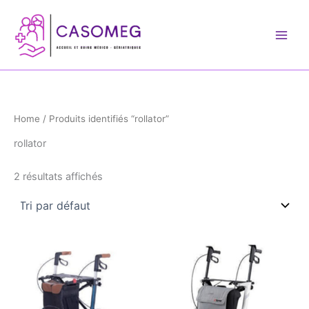
Aller
au
contenu
Home
/ Produits identifiés “rollator”
rollator
2 résultats affichés