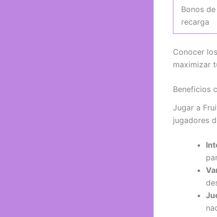
Bonos de
recarga
Conocer los
maximizar t
Beneficios c
Jugar a Frui
jugadores d
In
par
Va
de
Ju
na