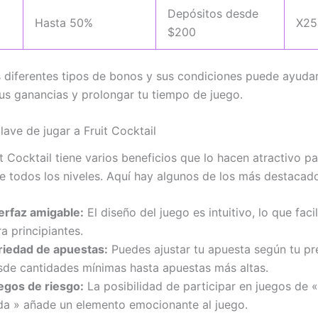
Depósitos desde
Hasta 50%
X25
$200
 diferentes tipos de bonos y sus condiciones puede ayuda
us ganancias y prolongar tu tiempo de juego.
lave de jugar a Fruit Cocktail
t Cocktail tiene varios beneficios que lo hacen atractivo p
e todos los niveles. Aquí hay algunos de los más destacad
terfaz amigable:
El diseño del juego es intuitivo, lo que faci
a principiantes.
riedad de apuestas:
Puedes ajustar tu apuesta según tu pr
sde cantidades mínimas hasta apuestas más altas.
egos de riesgo:
La posibilidad de participar en juegos de 
da » añade un elemento emocionante al juego.