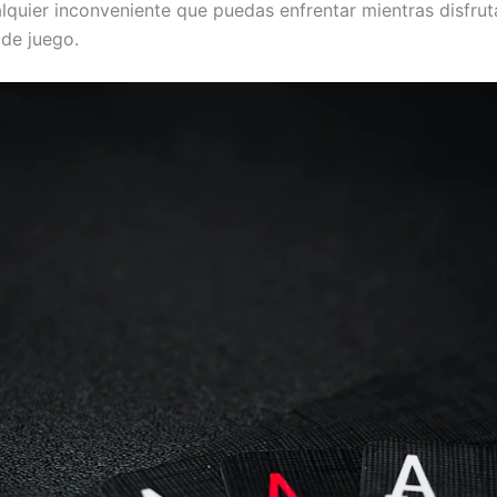
alquier inconveniente que puedas enfrentar mientras disfrut
 de juego.