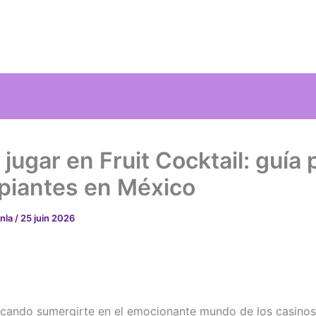
jugar en Fruit Cocktail: guía 
ipiantes en México
anla
/
25 juin 2026
scando sumergirte en el emocionante mundo de los casinos e