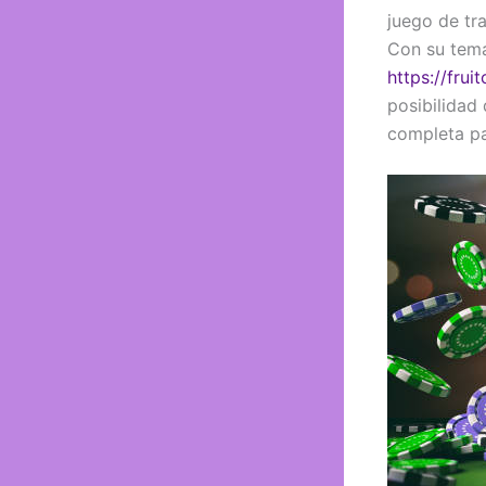
juego de tr
Con su temát
https://frui
posibilidad
completa pa