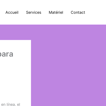
Accueil
Services
Matériel
Contact
para
n línea, el