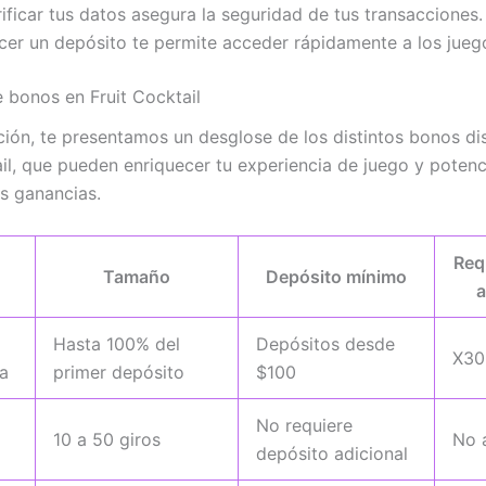
ificar tus datos asegura la seguridad de tus transacciones.
cer un depósito te permite acceder rápidamente a los jueg
 bonos en Fruit Cocktail
ción, te presentamos un desglose de los distintos bonos di
ail, que pueden enriquecer tu experiencia de juego y poten
s ganancias.
Req
Tamaño
Depósito mínimo
a
Hasta 100% del
Depósitos desde
X30
a
primer depósito
$100
No requiere
10 a 50 giros
No 
depósito adicional