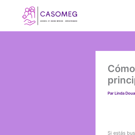
Aller
au
contenu
Cómo 
princ
Par
Linda Dou
Si estás bu