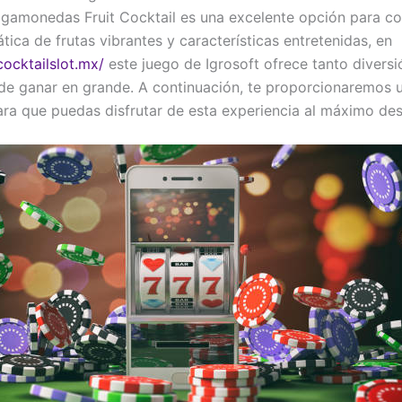
agamonedas Fruit Cocktail es una excelente opción para c
ica de frutas vibrantes y características entretenidas, en
tcocktailslot.mx/
este juego de Igrosoft ofrece tanto divers
 de ganar en grande. A continuación, te proporcionaremos 
ra que puedas disfrutar de esta experiencia al máximo de