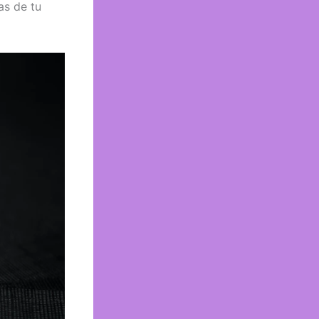
as de tu