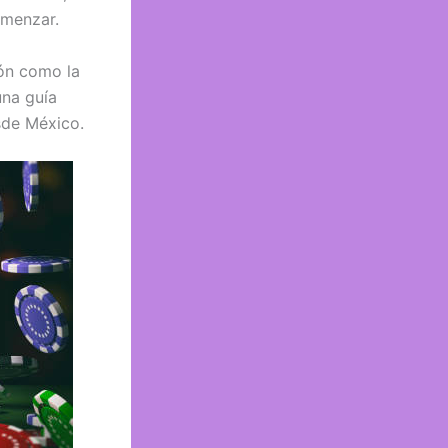
omenzar.
ión como la
una guía
sde México.