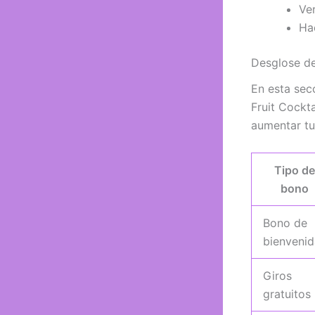
Ver
Ha
Desglose de
En esta sec
Fruit Cockt
aumentar tu
Tipo de
bono
Bono de
bienvenid
Giros
gratuitos