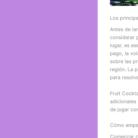
Los principa
Antes de la
considerar 
lugar, es es
pago, la vo
sobre las p
región. La 
para resolv
Fruit Cockta
adicionales
de jugar co
Cómo empeza
Comenzar co