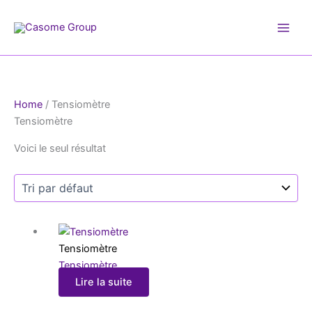
Aller
au
contenu
Home
/ Tensiomètre
Tensiomètre
Voici le seul résultat
Tensiomètre
Tensiomètre
Lire la suite